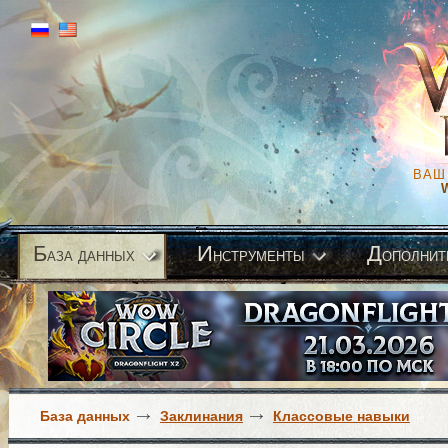
ВАШ
Б
И
Д
аза данных
нструменты
ополнит
База данных
Заклинания
Классовые навыки