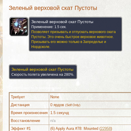
Зеленый верховой скат Пустоты
Зеленый верховой скат Пустоты
Применение: 1.5 сек.
Позволяет призывать и отпускать верхового ската
Пустоты. Это очень быстрое верховое животное.
Призывать его можно только в Запределье и
Нордсколе.
Аура
Зеленый верховой скат Пустоты
Скорость полета увеличена на 280%.
Подробности о заклинании
Требует
None
Дистанция
0 ярдов
(Self Only)
Время произнесения
1.5 секунд
Восстановление
n/a
Эффект #1
(6) Apply Aura #78: Mounted (
22958
)