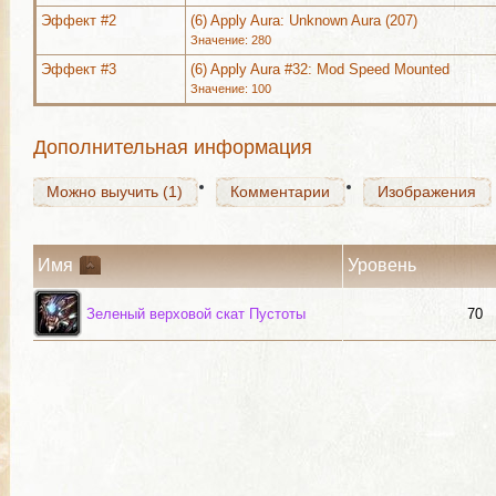
Можно выучить (1)
Комментарии
Изображения
Эффект #2
(6) Apply Aura: Unknown Aura (207)
Значение: 280
Эффект #3
(6) Apply Aura #32: Mod Speed Mounted
Значение: 100
Можно выучить (1)
Комментарии
Изображения
Дополнительная информация
Можно выучить (1)
Комментарии
Изображения
Имя
Уровень
Зеленый верховой скат Пустоты
70