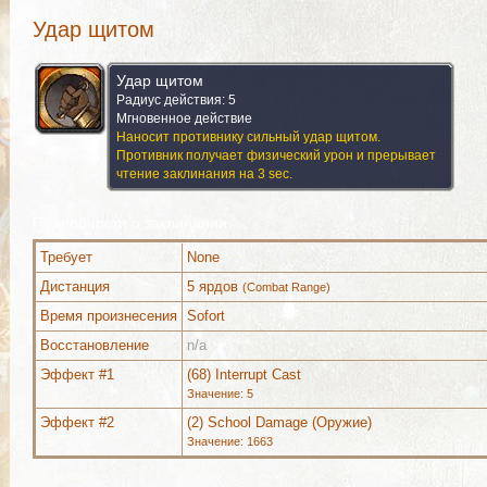
Удар щитом
Удар щитом
Радиус действия: 5
Мгновенное действие
Наносит противнику сильный удар щитом.
Противник получает физический урон и прерывает
чтение заклинания на 3 sec.
Подробности о заклинании
Требует
None
Дистанция
5 ярдов
(Combat Range)
Время произнесения
Sofort
Восстановление
n/a
Используется (1)
Дополнительно (12)
Комментар
Эффект #1
(68) Interrupt Cast
Значение: 5
Эффект #2
(2) School Damage (Оружие)
Значение: 1663
Используется (1)
Дополнительно (12)
Комментар