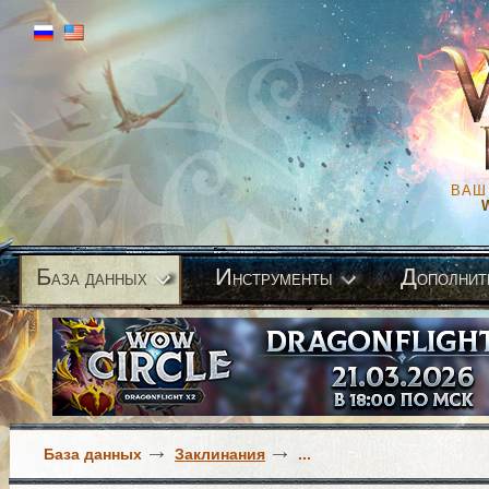
ВАШ
Б
И
Д
аза данных
нструменты
ополнит
База данных
Заклинания
...