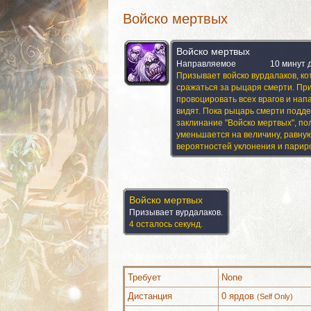
Войско мертвых
Войско мертвых
Направляемое
10 минут 
Призывает войско вурдалаков, ко
сражаться за рыцаря смерти. Пр
провоцировать всех врагов и напа
видят. Пока рыцарь смерти подд
заклинание "Войско мертвых", п
уменьшается на величину, равну
вероятностей уклонения и парир
Аура
Войско мертвых
Призывает вурдалаков.
4 осталось секунд.
Подробности о заклинании
Требует
None
Дистанция
0 ярдов
(Self Only)