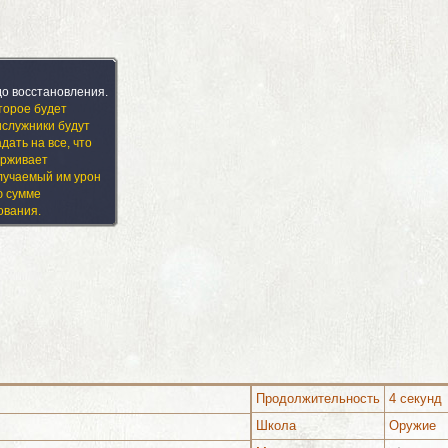
до восстановления.
торое будет
ислужники будут
дать на все, что
ерживает
олучаемый им урон
ю сумме
ования.
Продолжительность
4 секунд
Школа
Оружие