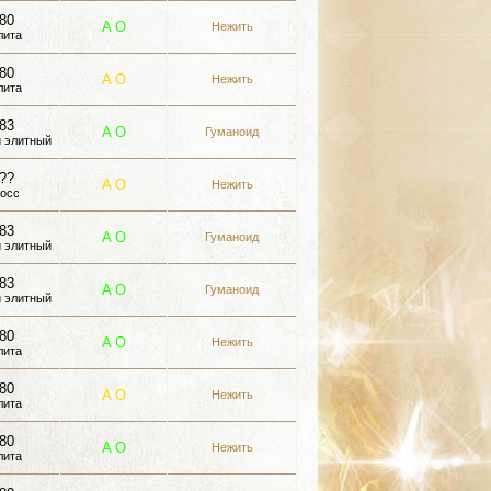
80
A
О
Нежить
лита
80
A
О
Нежить
лита
83
A
О
Гуманоид
 элитный
??
A
О
Нежить
осс
83
A
О
Гуманоид
 элитный
83
A
О
Гуманоид
 элитный
80
A
О
Нежить
лита
80
A
О
Нежить
лита
80
A
О
Нежить
лита