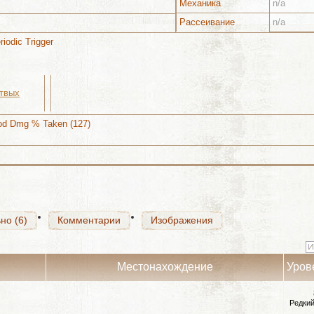
Механика
n/a
Рассеивание
n/a
riodic Trigger
твых
но (6)
Комментарии
Изображения
Mod Dmg % Taken (127)
но (6)
Комментарии
Изображения
но (6)
Комментарии
Изображения
Местонахождение
Уров
Редкий