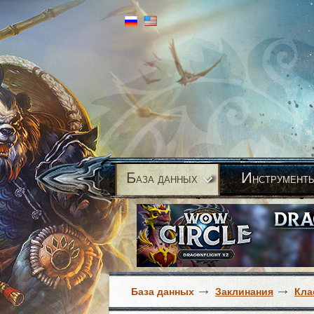
Б
И
аза данных
нструмент
База данных
Заклинания
Кла