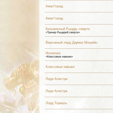
Амал'тазад
Амал'тазад
Безымянный Рыцарь смерти
<Тренер Рыцарей смерти>
Верховный лорд Дарион Могрейн
Илоночка
<Классовые навыки>
Классовые навыки
Леди Алистра
Леди Алистра
Лорд Торваль