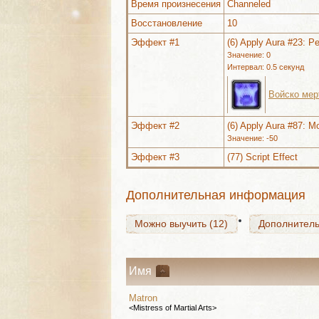
Время произнесения
Channeled
Восстановление
10
Эффект #1
(6) Apply Aura #23: Pe
Значение: 0
Интервал: 0.5 секунд
Войско мер
Можно выучить (12)
Дополнитель
Эффект #2
(6) Apply Aura #87: 
Значение: -50
Эффект #3
(77) Script Effect
Можно выучить (12)
Дополнитель
Дополнительная информация
Можно выучить (12)
Дополнитель
Имя
Matron
<Mistress of Martial Arts>