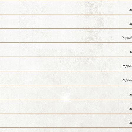
э
э
Редкий
Б
Редкий
Редкий
э
э
э