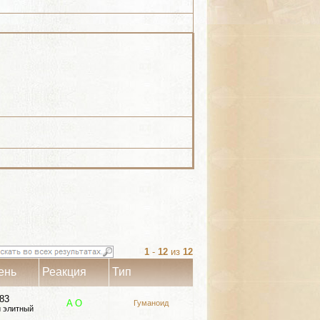
1
-
12
из
12
ень
Реакция
Тип
83
A
О
Гуманоид
 элитный