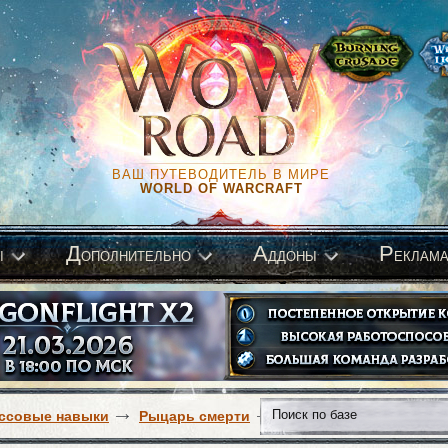
ВАШ ПУТЕВОДИТЕЛЬ В МИРЕ
WORLD OF WARCRAFT
Д
А
Р
ы
ополнительно
ддоны
еклам
ссовые навыки
Рыцарь смерти
Нечестивость