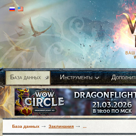
ВАШ
Б
И
Д
аза данных
нструменты
ополнит
База данных
Заклинания
...