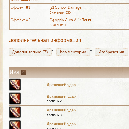
Дополнительно (7)
Комментарии
Изображения
Эффект #1
(2) School Damage
Значение: 330
Эффект #2
(6) Apply Aura #11: Taunt
Значение: 0
Дополнительно (7)
Комментарии
Изображения
Дополнительная информация
Дополнительно (7)
Комментарии
Изображения
Имя
Дразнящий удар
Дразнящий удар
Уровень 2
Дразнящий удар
Уровень 3
Дразнящий удар
Уровень 4