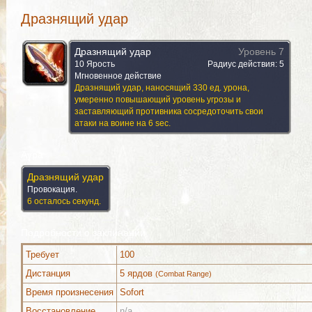
Дразнящий удар
Дразнящий удар
Уровень 7
10 Ярость
Радиус действия: 5
Мгновенное действие
Дразнящий удар, наносящий 330 ед. урона,
умеренно повышающий уровень угрозы и
заставляющий противника сосредоточить свои
атаки на воине на 6 sec.
Аура
Дразнящий удар
Провокация.
6 осталось секунд.
Подробности о заклинании
Требует
100
Дистанция
5 ярдов
(Combat Range)
Время произнесения
Sofort
Восстановление
n/a