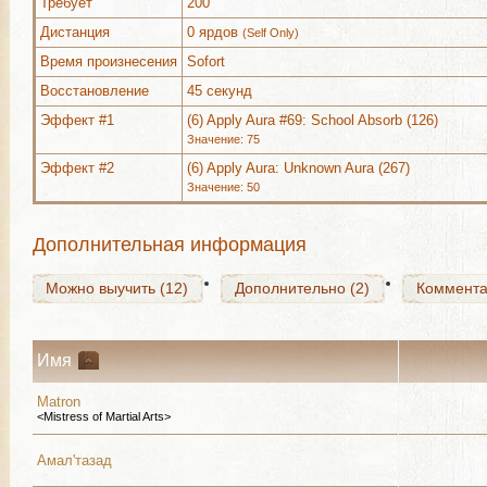
Требует
200
Дистанция
0 ярдов
(Self Only)
Время произнесения
Sofort
Восстановление
45 секунд
Можно выучить (12)
Дополнительно (2)
Коммент
Эффект #1
(6) Apply Aura #69: School Absorb (126)
Значение: 75
Эффект #2
(6) Apply Aura: Unknown Aura (267)
Значение: 50
Можно выучить (12)
Дополнительно (2)
Коммент
Дополнительная информация
Можно выучить (12)
Дополнительно (2)
Коммент
Имя
Matron
<Mistress of Martial Arts>
Амал'тазад