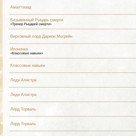
Амал'тазад
Безымянный Рыцарь смерти
<Тренер Рыцарей смерти>
Верховный лорд Дарион Могрейн
Илоночка
<Классовые навыки>
Классовые навыки
Леди Алистра
Леди Алистра
Лорд Торваль
Лорд Торваль