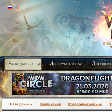
ВАШ
Б
И
Д
аза данных
нструменты
ополнит
База данных
Заклинания
Классовые навыки