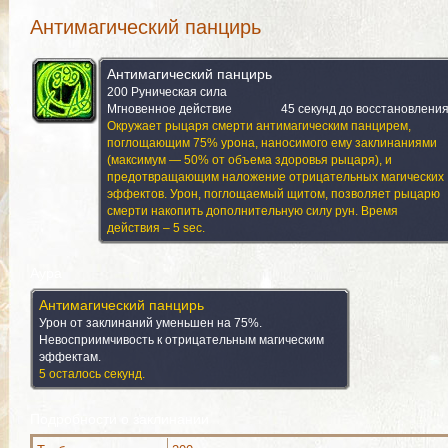
Антимагический панцирь
Антимагический панцирь
200 Руническая сила
Мгновенное действие
45 секунд до восстановления
Окружает рыцаря смерти антимагическим панцирем,
поглощающим 75% урона, наносимого ему заклинаниями
(максимум — 50% от объема здоровья рыцаря), и
предотвращающим наложение отрицательных магических
эффектов. Урон, поглощаемый щитом, позволяет рыцарю
смерти накопить дополнительную силу рун. Время
действия – 5 sec.
Аура
Антимагический панцирь
Урон от заклинаний уменьшен на 75%.
Невосприимчивость к отрицательным магическим
эффектам.
5 осталось секунд.
Подробности о заклинании