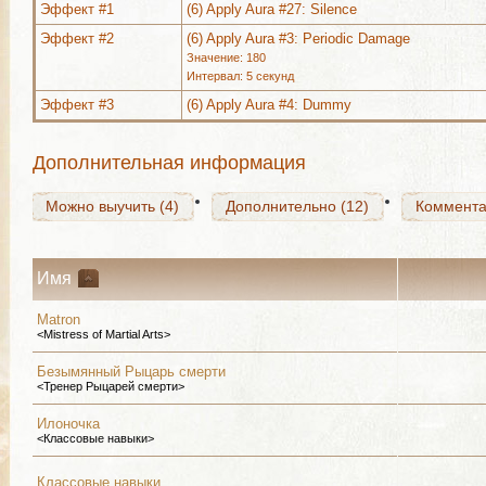
Эффект #1
(6) Apply Aura #27: Silence
Можно выучить (4)
Дополнительно (12)
Коммент
Эффект #2
(6) Apply Aura #3: Periodic Damage
Значение: 180
Интервал: 5 секунд
Эффект #3
(6) Apply Aura #4: Dummy
Можно выучить (4)
Дополнительно (12)
Коммент
Дополнительная информация
Можно выучить (4)
Дополнительно (12)
Коммент
Имя
Matron
<Mistress of Martial Arts>
Безымянный Рыцарь смерти
<Тренер Рыцарей смерти>
Илоночка
<Классовые навыки>
Классовые навыки