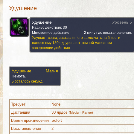
Удушение
Удушение
Уровень 5
Радиус действия: 30
Мгновенное действие
2 минут до восстановления.
Удушает врага, заставляя его замолчать на 5 sec. и
нанося ему 180 ед. урона от темной магии при
завершении действия.
Аура
Удушение
Магия
Немота.
5 осталось секунд.
Подробности о заклинании
Требует
None
Дистанция
30 ярдов
(Medium Range)
Время произнесения
Sofort
Восстановление
2