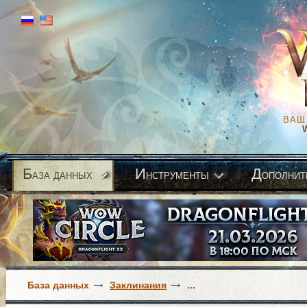
ВАШ
Б
И
Д
аза данных
нструменты
ополнит
База данных
Заклинания
...