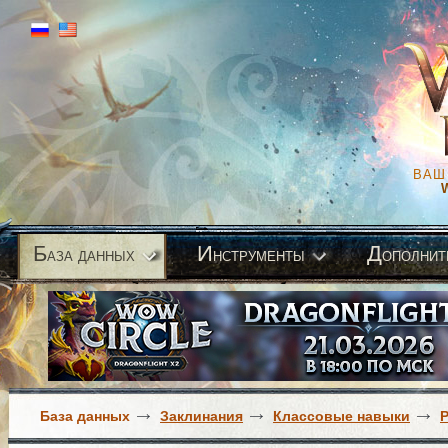
ВАШ
Б
И
Д
аза данных
нструменты
ополнит
База данных
Заклинания
Классовые навыки