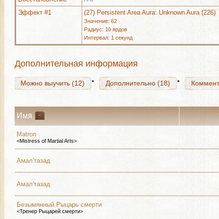
Можно выучить (12)
Дополнительно (18)
Коммен
Эффект #1
(27) Persistent Area Aura: Unknown Aura (226)
Значение: 62
Радиус: 10 ярдов
Интервал: 1 секунд
Можно выучить (12)
Дополнительно (18)
Коммен
Дополнительная информация
Можно выучить (12)
Дополнительно (18)
Коммен
Имя
Matron
<Mistress of Martial Arts>
Амал'тазад
Амал'тазад
Безымянный Рыцарь смерти
<Тренер Рыцарей смерти>