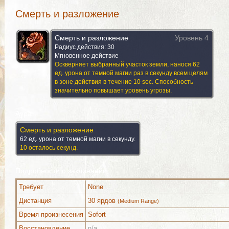
Смерть и разложение
Смерть и разложение
Уровень 4
Радиус действия: 30
Мгновенное действие
Оскверняет выбранный участок земли, нанося 62
ед. урона от темной магии раз в секунду всем целям
в зоне действия в течение 10 sec. Способность
значительно повышает уровень угрозы.
Аура
Смерть и разложение
62 ед. урона от темной магии в секунду.
10 осталось секунд.
Подробности о заклинании
Требует
None
Дистанция
30 ярдов
(Medium Range)
Время произнесения
Sofort
Восстановление
n/a