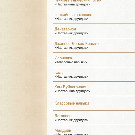
Генния Рунический Тотем
<Наставница друидов>
Голхайн-в-капюшоне
<Наставник друидов>
Денатарион
<Наставник друидов>
Джаннос Легкое Копыто
<Наставник друидов>
Илоночка
<Классовые навыки>
Каль
<Наставник друидов>
Ким Буйногривая
<Наставница друидов>
Классовые навыки
Логанаар
<Наставник друидов>
Малдрин
<Наставник друидов>