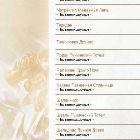
Матренгил Медвежья Лапа
<Наставник друидов>
Теридан
<Наставник друидов>
Тренировка Друида
Тюрак Рунический Тотем
<Наставник друидов>
Фалериан Крыло Ночи
<Наставник друидов>
Харена Равнинная Странница
<Наставница друидов>
Шаланниус
<Наставник друидов>
Шеаль Рунический Тотем
<Наставница друидов>
Шельдрас Лунное Древо
<Наставник друидов>