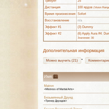
Требует
25
Дистанция
100 ярдов
(Vision Rang
Время произнесения
Sofort
Восстановление
n/a
Можно выучить (21)
Комментари
Эффект #1
(3) Dummy
Эффект #2
(6) Apply Aura #4: D
Значение: 30
Можно выучить (21)
Комментари
Дополнительная информация
Можно выучить (21)
Комментари
Имя
Matron
<Mistress of Martial Arts>
Безымянный Друид
<Тренер Друидов>