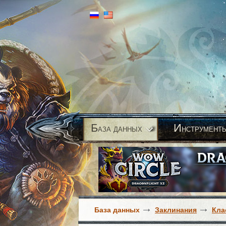
Б
И
аза данных
нструмент
База данных
Заклинания
Кла