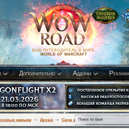
ВАШ ПУТЕВОДИТЕЛЬ В МИРЕ
WORLD OF WARCRAFT
Д
А
Р
ы
ополнительно
ддоны
еклам
ссовые навыки
Друид
Сила зверя