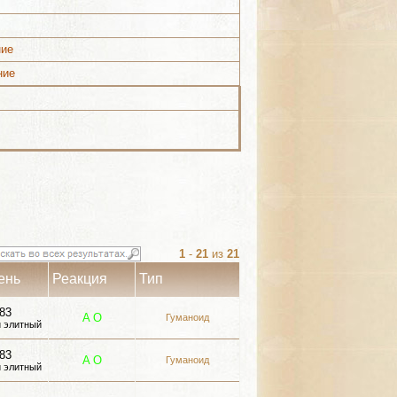
ние
ние
1
-
21
из
21
ень
Реакция
Тип
83
A
О
Гуманоид
 элитный
83
A
О
Гуманоид
 элитный