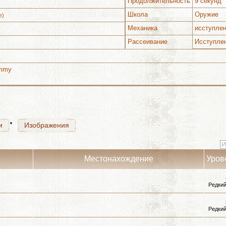
Продолжительность
9 секунд
Школа
Оружие
e)
Механика
исступле
Рассеивание
Исступле
и
Изображения
ummy
и
Изображения
и
Изображения
Местонахождение
Уров
Редкий
Редкий