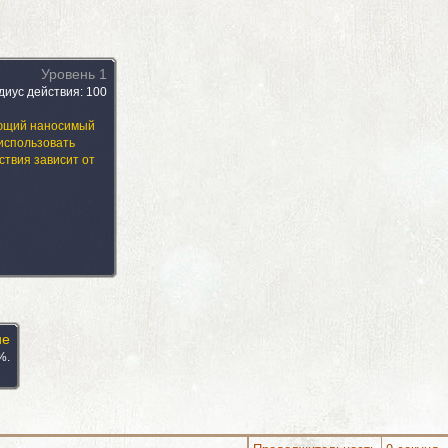
Уровень 1
диус действия: 100
ющий наносимый
использовать
ствия зависит от
ие
%.