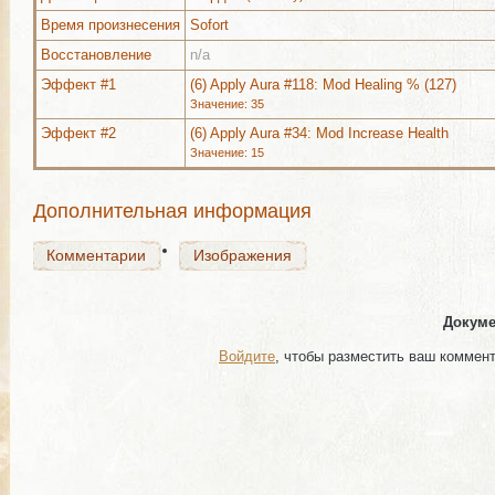
Время произнесения
Sofort
Восстановление
n/a
Комментарии
Изображения
Эффект #1
(6) Apply Aura #118: Mod Healing % (127)
Значение: 35
Эффект #2
(6) Apply Aura #34: Mod Increase Health
Значение: 15
Комментарии
Изображения
Дополнительная информация
Комментарии
Изображения
Докуме
Войдите
, чтобы разместить ваш коммен