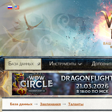
ВАШ
Б
И
Д
аза данных
нструменты
ополнит
База данных
Заклинания
Таланты