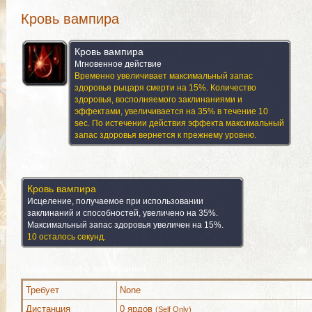
Кровь вампира
Кровь вампира
Мгновенное действие
Временно увеличивает максимальный запас
здоровья рыцаря смерти на 15%. Количество
здоровья, восполняемого заклинаниями и
эффектами, увеличивается на 35% в течение 10
sec. По истечении действия эффекта максимальный
запас здоровья вернется к прежнему уровню.
Аура
Кровь вампира
Исцеление, получаемое при использовании
заклинаний и способностей, увеличено на 35%.
Максимальный запас здоровья увеличен на 15%.
10 осталось секунд.
Подробности о заклинании
Требует
None
Дистанция
0 ярдов
(Self Only)