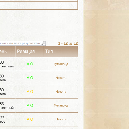
1
-
12
из
12
ень
Реакция
Тип
83
A
О
Гуманоид
 элитный
80
A
О
Нежить
лита
80
A
О
Нежить
лита
83
A
О
Гуманоид
 элитный
??
A
О
Нежить
осс