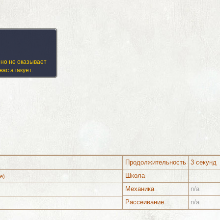
 но не оказывает
вас атакует.
Продолжительность
3 секунд
Школа
e)
Механика
n/a
и
Изображения
Рассеивание
n/a