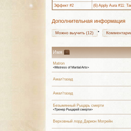
Эффект #2
(6) Apply Aura #11: Ta
Можно выучить (12)
Комментари
Дополнительная информация
Можно выучить (12)
Комментари
Имя
Matron
<Mistress of Martial Arts>
Амал'тазад
Амал'тазад
Безымянный Рыцарь смерти
<Тренер Рыцарей смерти>
Верховный лорд Дарион Могрейн