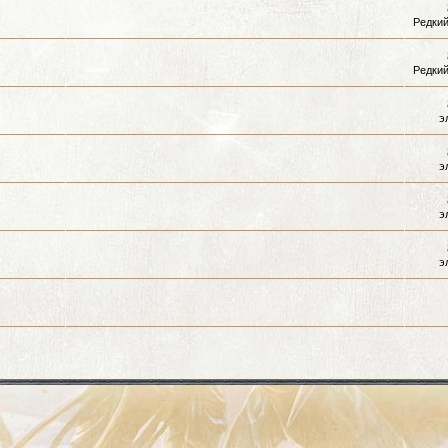
Редкий
Редкий
э
э
э
э