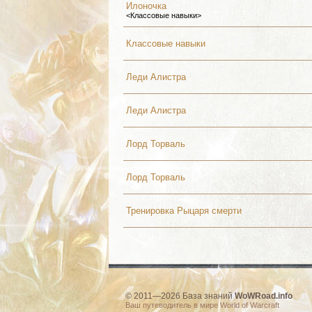
Илоночка
<Классовые навыки>
Классовые навыки
Леди Алистра
Леди Алистра
Лорд Торваль
Лорд Торваль
Тренировка Рыцаря смерти
© 2011—2026 База знаний
WoWRoad.info
Ваш путеводитель в мире World of Warcraft