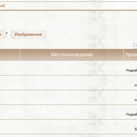
unt
и
Изображения
и
Изображения
Местонахождение
Уров
Редкий
э
э
Редкий
Б