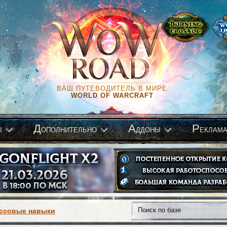
ВАШ ПУТЕВОДИТЕЛЬ В МИРЕ
WORLD OF WARCRAFT
Д
А
Р
ы
ополнительно
ддоны
еклам
ссовые навыки