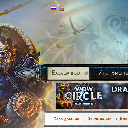
Б
И
аза данных
нструмент
База данных
Заклинания
Кла