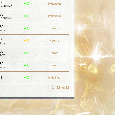
83
A
О
Гуманоид
 элитный
83
A
О
Гуманоид
 элитный
80
A
О
Нежить
лита
80
A
О
Нежить
лита
80
A
О
Нежить
лита
80
A
О
Нежить
лита
1
A
О
undefined
1
-
12
из
12