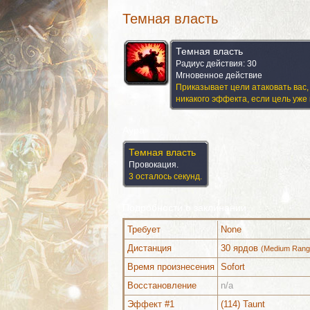
Темная власть
Темная власть
Радиус действия: 30
Мгновенное действие
Приказывает цели атаковать вас,
никакого эффекта, если цель уже 
Аура
Темная власть
Провокация.
3 осталось секунд.
Подробности о заклинании
Требует
None
Дистанция
30 ярдов
(Medium Rang
Время произнесения
Sofort
Можно выучить (12)
Комментари
Восстановление
n/a
Эффект #1
(114) Taunt