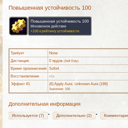
Повышенная устойчивость 100
Повышенная устойчивость 100
Мгновенное действие
+100 к рейтингу устойчивости.
Подробности о заклинании
Требует
None
Дистанция
0 ярдов
(Self Only)
Время произнесения
Sofort
Используется (7)
Дополнительно (2)
Комментари
Восстановление
n/a
Эффект #1
(6) Apply Aura: Unknown Aura (189)
Значение: 100
Используется (7)
Дополнительно (2)
Комментари
Дополнительная информация
Используется (7)
Дополнительно (2)
Комментари