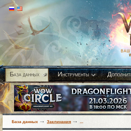
ВАШ
Б
И
Д
аза данных
нструменты
ополнит
База данных
Заклинания
...