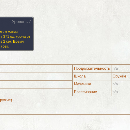
Уровень 7
отем магмы
т 371 ед. урона от
в 2 сек. Время
} сек.
Продолжительность
n/a
Школа
Оружие
Механика
n/a
Изображения
Рассеивание
n/a
Оружие)
Изображения