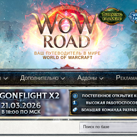
ВАШ ПУТЕВОДИТЕЛЬ В МИРЕ
WORLD OF WARCRAFT
Д
А
Р
ы
ополнительно
ддоны
еклам