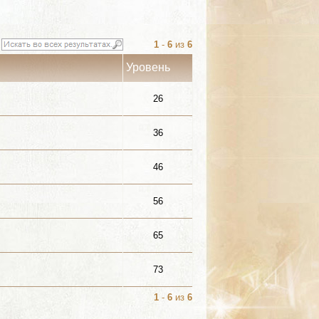
1
-
6
из
6
Уровень
26
36
46
56
65
73
1
-
6
из
6