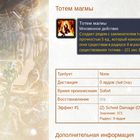
Тотем магмы
Тотем магмы
Мгновенное действие
Создает рядом с заклинателем т
прочностью 5 ед., который наноси
огня существам в радиусе 8 м раз 
существования тотема – {21 sec-1
Подробности о заклинании
Требует
None
Дистанция
0 ярдов
(Self Only)
Время произнесения
Sofort
Дополнительно (6)
Комментарии
Восстановление
n/a
Эффект #1
(2) School Damage (
Значение: 371
Радиус: 8 ярдов
Дополнительно (6)
Комментарии
Дополнительная информация