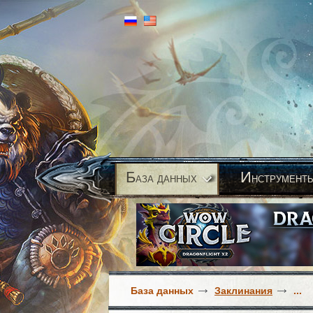
Б
И
аза данных
нструмент
База данных
Заклинания
...