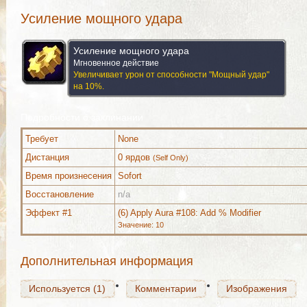
Усиление мощного удара
Усиление мощного удара
Мгновенное действие
Увеличивает урон от способности "Мощный удар"
на 10%.
Подробности о заклинании
Требует
None
Дистанция
0 ярдов
(Self Only)
Время произнесения
Sofort
Используется (1)
Комментарии
Изображения
Восстановление
n/a
Эффект #1
(6) Apply Aura #108: Add % Modifier
Значение: 10
Используется (1)
Комментарии
Изображения
Дополнительная информация
Используется (1)
Комментарии
Изображения