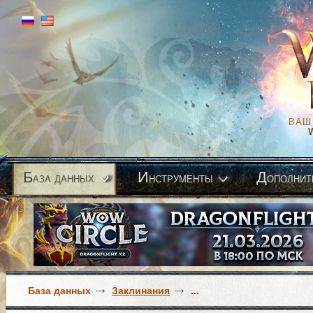
ВАШ
Б
И
Д
аза данных
нструменты
ополнит
База данных
Заклинания
...