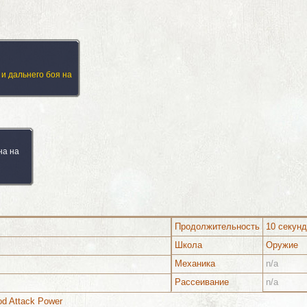
 и дальнего боя на
на на
Продолжительность
10 секунд
Школа
Оружие
Механика
n/a
Рассеивание
n/a
Изображения
od Attack Power