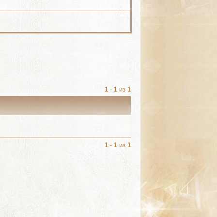
1
-
1
из
1
1
-
1
из
1