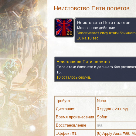
Неистовство Пяти полетов
Неистовство Пяти полетов
Мгновенное действие
20
20
20
20
20
20
20
20
20
Увеличивает силу атаки ближнего
16 на 10 sec.
Аура
Неистовство Пяти полетов
Сила атаки ближнего и дальнего боя увеличе
16.
10 осталось секунд.
Подробности о заклинании
Требует
None
Дистанция
0 ярдов
(Self Only)
Время произнесения
Sofort
Восстановление
n/a
Дополнительно (1)
Комментарии
Эффект #1
(6) Apply Aura #99: M