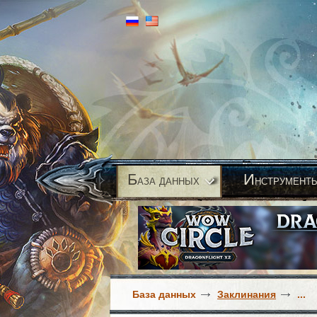
Б
И
аза данных
нструмент
База данных
Заклинания
...