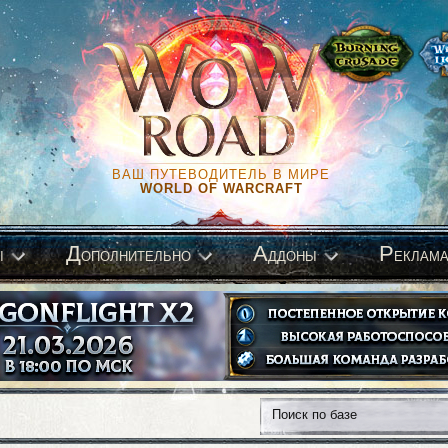
ВАШ ПУТЕВОДИТЕЛЬ В МИРЕ
WORLD OF WARCRAFT
Д
А
Р
ы
ополнительно
ддоны
еклам