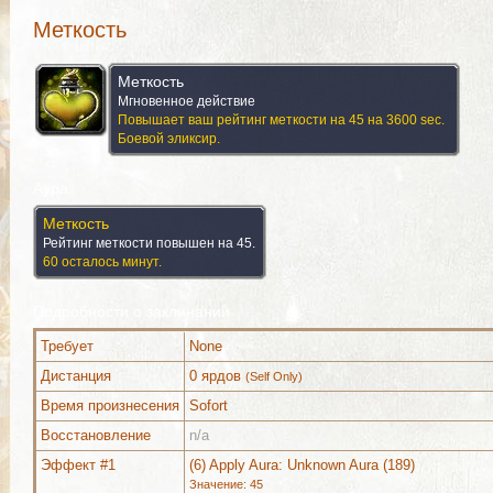
Меткость
Меткость
Мгновенное действие
Повышает ваш рейтинг меткости на 45 на 3600 sec.
Боевой эликсир.
Аура
Меткость
Рейтинг меткости повышен на 45.
60 осталось минут.
Подробности о заклинании
Требует
None
Дистанция
0 ярдов
(Self Only)
Время произнесения
Sofort
Восстановление
n/a
Эффект #1
(6) Apply Aura: Unknown Aura (189)
Используется (1)
Комментарии
Изображения
Значение: 45