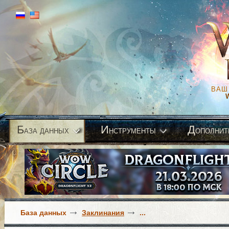
ВАШ
Б
И
Д
аза данных
нструменты
ополнит
База данных
Заклинания
...