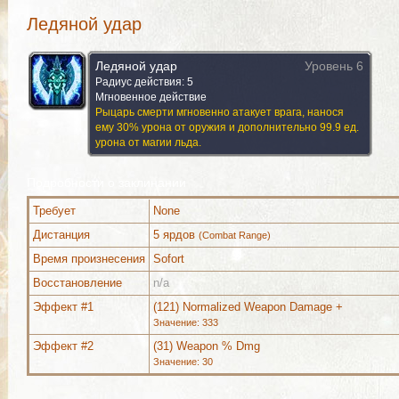
Ледяной удар
Ледяной удар
Уровень 6
Радиус действия: 5
Мгновенное действие
Рыцарь смерти мгновенно атакует врага, нанося
ему 30% урона от оружия и дополнительно 99.9 ед.
урона от магии льда.
Подробности о заклинании
Требует
None
Дистанция
5 ярдов
(Combat Range)
Время произнесения
Sofort
Восстановление
n/a
Используется (2)
Дополнительно (16)
Комментар
Эффект #1
(121) Normalized Weapon Damage +
Значение: 333
Эффект #2
(31) Weapon % Dmg
Значение: 30
Используется (2)
Дополнительно (16)
Комментар