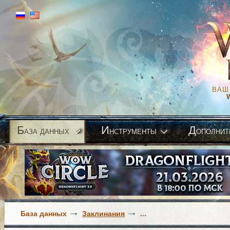
ВАШ
Б
И
Д
аза данных
нструменты
ополнит
База данных
Заклинания
...