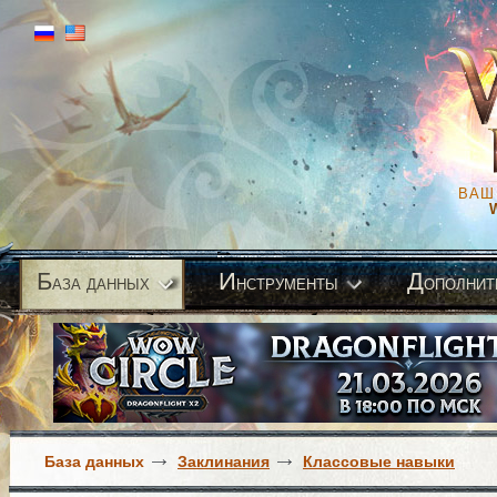
ВАШ
Б
И
Д
аза данных
нструменты
ополнит
База данных
Заклинания
Классовые навыки