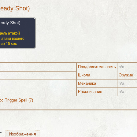
teady Shot)
teady Shot)
цель атакой
а атаки вашего
ие 15 sec.
Продолжительность
n/a
Школа
Оружие
Механика
n/a
Изображения
Рассеивание
n/a
oc Trigger Spell (7)
Изображения
Изображения