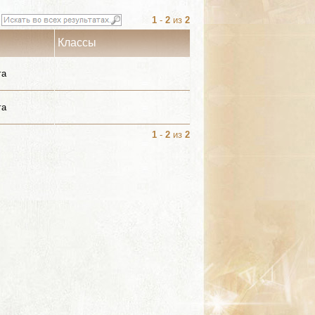
1
-
2
из
2
Классы
га
га
1
-
2
из
2