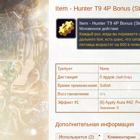
Item - Hunter T9 4P Bonus (S
Item - Hunter T9 4P Bonus (S
Мгновенное действие
Каждый раз, когда вы поражаете 
дальнего боя, есть шанс, что сил
питомца возрастет на 600 в течен
Подробности о заклинании
Требует
None
Дистанция
0 ярдов
(Self Only)
Время произнесения
Sofort
Используется (2)
Комментарии
Восстановление
n/a
Эффект #1
(6) Apply Aura #42: Pr
Значение: 5
Используется (2)
Комментарии
Дополнительная информация
Используется (2)
Комментарии