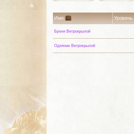
Имя
Уровень
Броня Ветрокрылой
Одеяние Ветрокрылой