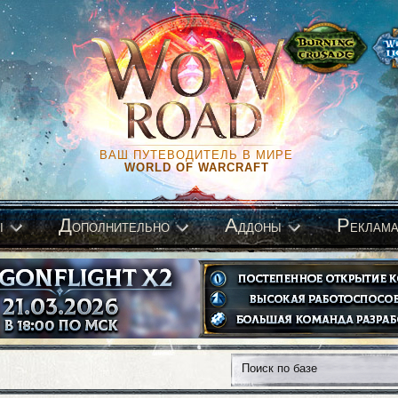
ВАШ ПУТЕВОДИТЕЛЬ В МИРЕ
WORLD OF WARCRAFT
Д
А
Р
ы
ополнительно
ддоны
еклам