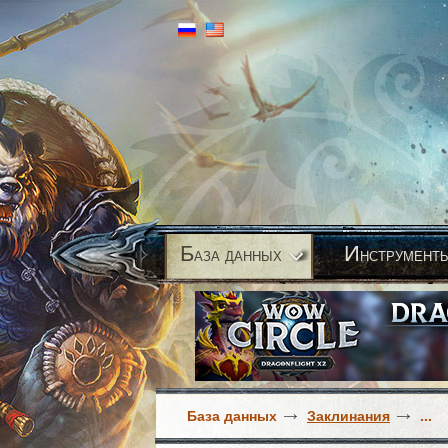
Б
И
аза данных
нструмент
База данных
Заклинания
...