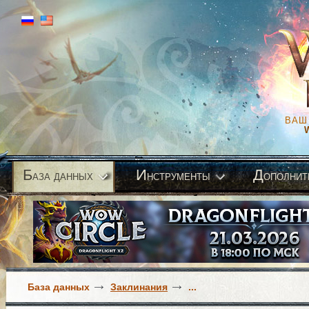
ВАШ
Б
И
Д
аза данных
нструменты
ополнит
База данных
Заклинания
...