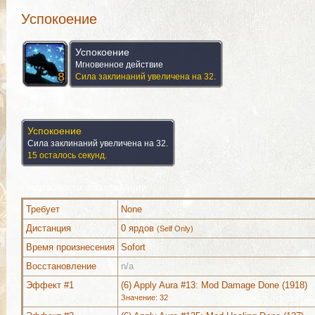
Успокоение
Успокоение
Мгновенное действие
8
8
8
8
8
8
8
8
8
Сила заклинаний увеличена на 32.
Аура
Успокоение
Сила заклинаний увеличена на 32.
15 осталось секунд.
Подробности о заклинании
Требует
None
Дистанция
0 ярдов
(Self Only)
Время произнесения
Sofort
Восстановление
n/a
Комментарии
Изображения
Эффект #1
(6) Apply Aura #13: Mod Damage Done (1918)
Значение: 32