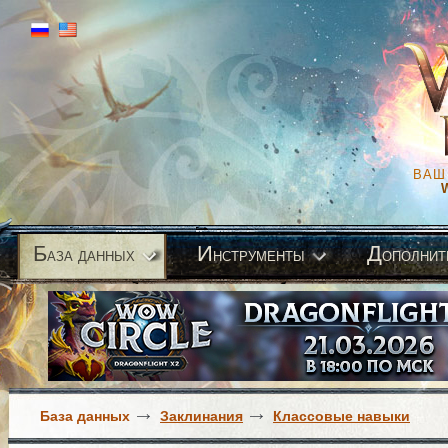
ВАШ
Б
И
Д
аза данных
нструменты
ополнит
База данных
Заклинания
Классовые навыки