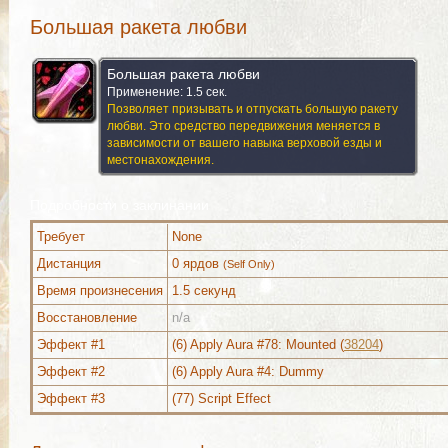
Большая ракета любви
Большая ракета любви
Применение: 1.5 сек.
Позволяет призывать и отпускать большую ракету
любви. Это средство передвижения меняется в
зависимости от вашего навыка верховой езды и
местонахождения.
Подробности о заклинании
Требует
None
Дистанция
0 ярдов
(Self Only)
Время произнесения
1.5 секунд
Восстановление
n/a
Можно выучить (1)
Дополнительно (5)
Критерий д
Эффект #1
(6) Apply Aura #78: Mounted (
38204
)
Эффект #2
(6) Apply Aura #4: Dummy
Эффект #3
(77) Script Effect
Можно выучить (1)
Дополнительно (5)
Критерий д