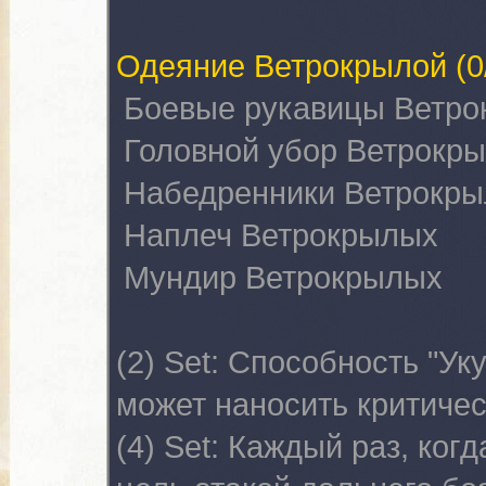
Одеяние Ветрокрылой
(0
Боевые рукавицы Ветр
Головной убор Ветрокр
Набедренники Ветрокр
Наплеч Ветрокрылых
Мундир Ветрокрылых
(2) Set:
Способность "Уку
может наносить критичес
(4) Set:
Каждый раз, когд