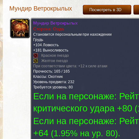
Мундир Ветрокрылых
Посмотреть в 3D
Мундир Ветрокрылых
Сторона: Орда
Становится персональным при нахождении
Грудь
+104 Ловкость
+181 Выносливость
Красное гнездо
Желтое гнездо
При соответствии цвета: +12 к силе атаки
Прочность: 165 / 165
Классы: Охотник
Уровень предмета: 232
Требуется уровень: 80
Если на персонаже: Рейт
критического удара +80
(
Если на персонаже: Рейт
+64
.
(
1.95% на yp. 80
)