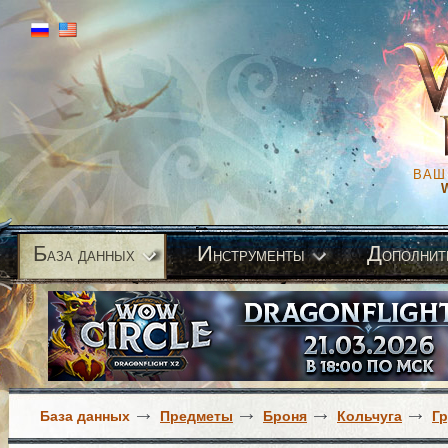
ВАШ
Б
И
Д
аза данных
нструменты
ополнит
База данных
Предметы
Броня
Кольчуга
Г