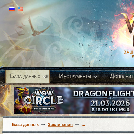
ВАШ
Б
И
Д
аза данных
нструменты
ополнит
База данных
Заклинания
...