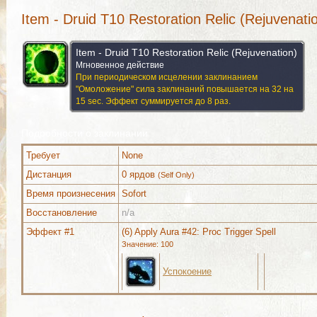
Item - Druid T10 Restoration Relic (Rejuvenati
Item - Druid T10 Restoration Relic (Rejuvenation)
Мгновенное действие
При периодическом исцелении заклинанием
"Омоложение" сила заклинаний повышается на 32 на
15 sec. Эффект суммируется до 8 раз.
Подробности о заклинании
Требует
None
Дистанция
0 ярдов
(Self Only)
Время произнесения
Sofort
Восстановление
n/a
Эффект #1
(6) Apply Aura #42: Proc Trigger Spell
Используется (1)
Комментарии
Изображения
Значение: 100
Успокоение
Используется (1)
Комментарии
Изображения